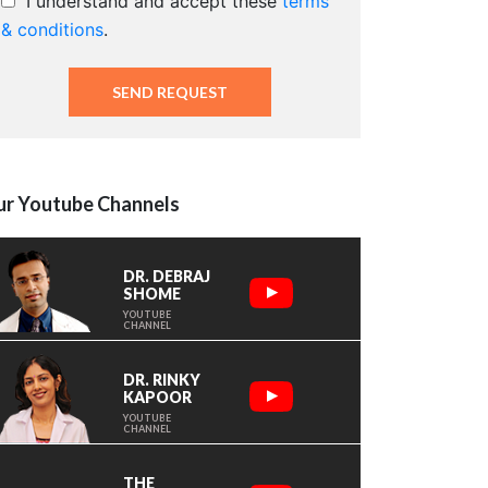
I understand and accept these
terms
& conditions
.
r Youtube Channels
DR. DEBRAJ
SHOME
YOUTUBE
CHANNEL
DR. RINKY
KAPOOR
YOUTUBE
CHANNEL
THE