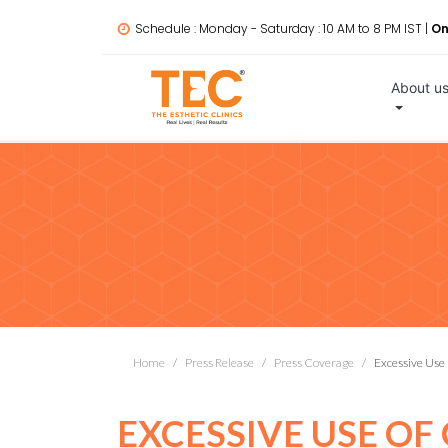
Schedule : Monday - Saturday : 10 AM to 8 PM IST |
On
About u
Home
Press Release
Press Coverage
Excessive Use
EXCESSIVE USE OF