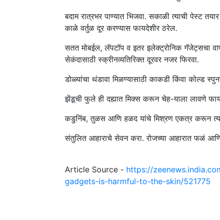
बदाम रात्रभर पाण्यात भिजवा. सकाळी त्याची पेस्ट तयार
काळे वर्तुळ दूर करण्यास फायदेशीर ठरेल.
सतत मोबईल, लॅपटॉप व इतर इलेक्ट्रोनिक गॅजेट्सचा वापर
सेकंदासाठी स्क्रीनव्यतिरिक्त दूरवर नजर फिरवा.
डोळ्यांचा थंडावा मिळण्यासाठी काकडी किंवा कोल्ड स्पु
झेंडूची फुले ही दह्यात मिक्स करून चेह-याला लावणे फा
कडुनिंब, तुळस आणि हळद यांचे मिश्रण एकत्र करून त्
संतुलित आहाराचे सेवन करा. रोजच्या आहारात फळं आणि ह
Article Source -
https://zeenews.india.c
gadgets-is-harmful-to-the-skin/521775