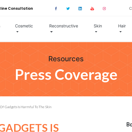
line Consultation
C
s
Cosmetic
Reconstructive
Skin
Hair
Resources
Press Coverage
 Of Gadgets Is Harmful To The Skin
 GADGETS IS
Bo