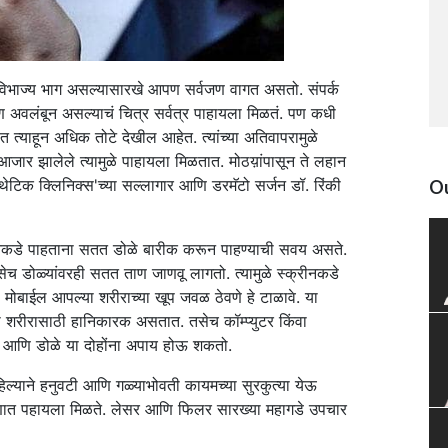
च अविभाज्य भाग असल्यासारखे आपण सर्वजण वागत असतो. संपर्क
 जण अवलंबून असल्याचं चित्र सर्वत्र पाहायला मिळतं. पण कधी
 त्याहून अधिक तोटे देखील आहेत. त्यांच्या अतिवापरामुळे
 आजार झालेले त्यामुळे पाहायला मिळतात. मोठय़ांपासून ते लहान
्थेटिक क्लिनिक्स'च्या सल्लागार आणि डरमॅटो सर्जन डॉ. रिंकी
Ou
स्क्रीनकडे पाहताना सतत डोळे बारीक करून पाहण्याची सवय असते.
तसेच डोळ्यांवरही सतत ताण जाणवू लागतो. त्यामुळे स्क्रीनकडे
ा मोबाईल आपल्या शरीराच्या खूप जवळ ठेवणे हे टाळावे. या
या शरीरासाठी हानिकारक असतात. तसेच कॉम्प्युटर किंवा
वचा आणि डोळे या दोहोंना अपाय होऊ शकतो.
ल्याने हनुवटी आणि गळ्याभोवती कायमच्या सुरकुत्या येऊ
णात पहायला मिळते. लेसर आणि फिलर सारख्या महागडे उपचार