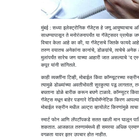
मुंबई : सध्या इलेक्ट्रोनिक गॅजेट्स हे जणू आयुष्याचा
साधण्यापासून ते मनोरंजनापर्यंत या गॅजेट्सवर प्रत्येक
विचार केला आहे का की, या गॅजेट्सचे जितके फायदे आहेत
तरुण वयातच अनेकांना कानांचे, डोळय़ांचे, त्वचेचे अनेक
मुलांपर्यंत सारेच जण याच्या आहारी जात असल्याचे 'द एस
कपूर यांनी सांगितले.
काही व्यक्तींना टिव्ही, मोबाईल किंवा कॉम्प्यूटरच्या 
त्यामुळे डोळ्यांच्या अवतीभोवती सुरकुत्या पडू लागतात, 
बघताना डोळे बारीक करून बघणे टाळावे. कॉम्प्युटर किंव
गॅजेट्स मधून बाहेर पडणारे रेडियोमॅग्नेटिक किरण आपल्
मोबाईल स्क्रीन मधील अल्ट्रा व्हायोलेट किरणांमुळे त्
स्मार्ट फोन आणि लॅपटॉपकडे सतत खाली मान घालून पाहि
शकतात. आजकाल तरुणामंमध्ये ही समस्या अधिक प्रमा
वगळता यावर इतर उपचार होत नाहीत.